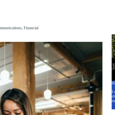
munications
,
Financial
H
Lo
ei
m