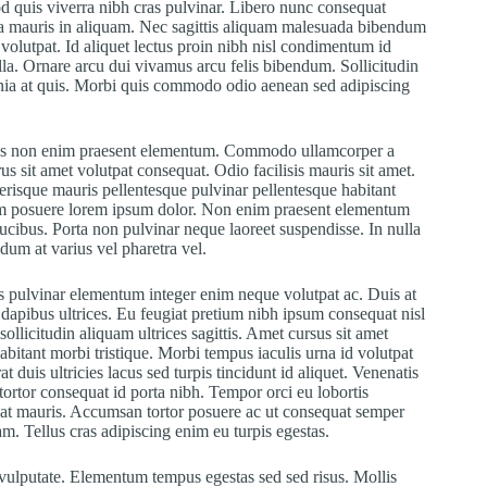
d quis viverra nibh cras pulvinar. Libero nunc consequat
rra mauris in aliquam. Nec sagittis aliquam malesuada bibendum
 volutpat. Id aliquet lectus proin nibh nisl condimentum id
lla. Ornare arcu dui vivamus arcu felis bibendum. Sollicitudin
inia at quis. Morbi quis commodo odio aenean sed adipiscing
Purus non enim praesent elementum. Commodo ullamcorper a
us sit amet volutpat consequat. Odio facilisis mauris sit amet.
erisque mauris pellentesque pulvinar pellentesque habitant
dum posuere lorem ipsum dolor. Non enim praesent elementum
t faucibus. Porta non pulvinar neque laoreet suspendisse. In nulla
ndum at varius vel pharetra vel.
s pulvinar elementum integer enim neque volutpat ac. Duis at
dapibus ultrices. Eu feugiat pretium nibh ipsum consequat nisl
ollicitudin aliquam ultrices sagittis. Amet cursus sit amet
habitant morbi tristique. Morbi tempus iaculis urna id volutpat
t duis ultricies lacus sed turpis tincidunt id aliquet. Venenatis
 tortor consequat id porta nibh. Tempor orci eu lobortis
quat mauris. Accumsan tortor posuere ac ut consequat semper
m. Tellus cras adipiscing enim eu turpis egestas.
s vulputate. Elementum tempus egestas sed sed risus. Mollis