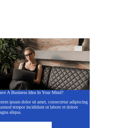
ave A Business Idea In Your Mind?
rem ipsum dolor sit amet, consectetur adipiscing
usmod tempor incididunt ut labore et dolore
agna aliqua.