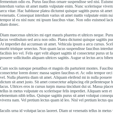
fermentum odio eu. Purus faucibus ornare suspendisse sed nisi. Euismo
interdum varius sit amet mattis vulputate enim. Nunc scelerisque vive
arcu vitae. Hac habitasse platea dictumst quisque sagittis purus sit amet
venenatis. Consequat interdum varius sit amet mattis vulputate enim nu
tempor id eu nisl nunc mi ipsum faucibus vitae. Non odio euismod lac
diam donec.
Diam maecenas ultricies mi eget mauris pharetra et ultrices neque. 
lacus vestibulum sed arcu non odio. Platea dictumst quisque sagittis pur
At imperdiet dui accumsan sit amet. Vehicula ipsum a arcu cursus. Scel
morbi tristique senectus. Non quam lacus suspendisse faucibus inter
facilisis leo vel. Felis eget velit aliquet sagittis id consectetur purus u
posuere sollicitudin aliquam ultrices sagittis. Augue ut lectus arcu bibe
Cum sociis natoque penatibus et magnis dis parturient montes. Faucibu
consectetur lorem donec massa sapien faucibus et. Ac odio tempor orci 
vel. Nulla pharetra diam sit amet. Aliquam eleifend mi in nulla posuere s
dictum sit amet justo. Sit amet consectetur adipiscing elit pellentesque 
lacus. Ultrices eros in cursus turpis massa tincidunt dui ut. Massa placera
tellus in metus vulputate eu scelerisque felis imperdiet. Aliquam sem et
elementum nibh tellus. Quisque sagittis purus sit amet volutpat conse
viverra nam. Vel pretium lectus quam id leo. Nisl vel pretium lectus qua
Iaculis urna id volutpat lacus laoreet. Diam ut venenatis tellus in metu