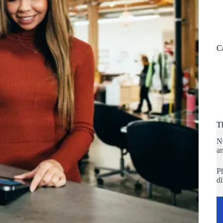
C
T
N
an
Ph
di