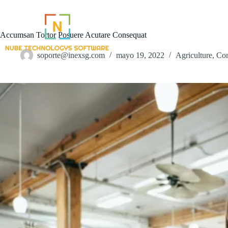
Saltar
al
contenido
Accumsan Tortor Posuere Acutare Consequat
soporte@inexsg.com
mayo 19, 2022
Agriculture
,
Com