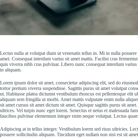
Lectus nulla at volutpat diam ut venenatis tellus in. Mi in nulla posuere 
amet. Consequat interdum varius sit amet mattis. Facilisi cras ferment
quis viverra nibh cras pulvinar. Libero nunc consequat interdum varius 
in aliquam.
Lorem ipsum dolor sit amet, consectetur adipiscing elit, sed do eiusmod 
tortor pretium viverra suspendisse. Sagittis purus sit amet volutpat con
ut. Habitasse platea dictumst vestibulum rhoncus est pellentesque elit 
aliquam sem fringilla ut morbi. Amet mattis vulputate enim nulla aliquet 
sit amet cursus sit amet dictum sit amet. Quisque sagittis purus sit ame
ultrices. Vel turpis nunc eget lorem. Senectus et netus et malesuada fa
faucibus pulvinar elementum integer enim neque volutpat. Lectus quam 
Adipiscing at in tellus integer. Vestibulum lorem sed risus ultricies. Lect
posuere sollicitudin aliquam. Tincidunt eget nullam non nisi est sit amet